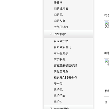
呼救器
消防战斗服
消防靴
梅思
消防头盔
Al
空气压缩机
作业防护
自立式护栏
自闭式安全门
梅
水平生命线
防护眼镜
雷克兰酸碱防护服
防噪音耳罩
梅思安ABS安全帽
安全带
防护靴
梅思
防护手套
合
防护服