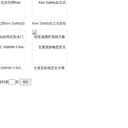
Kee Safety自
Kee Safety自立式防坠
闭式安全门
落围栏系统方案
-XWHM-Y-NA-
甘肃直邮梅思安天鹰
BW四合一气体检测
4X四合一气体检测仪
仪
转到第
页