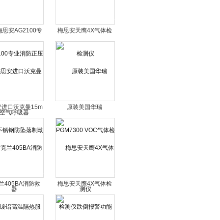
思安AG2100专
梅思安天鹰4X气体检
防正压空气呼吸器
测仪
进口沃克曼15m
原装美国华瑞
钢防坠落制动器
PGM7300 VOC气体检
测仪
兰405BA消防救
梅思安天鹰4X气体检
镀铝高温隔热服
测仪跌倒报警功能