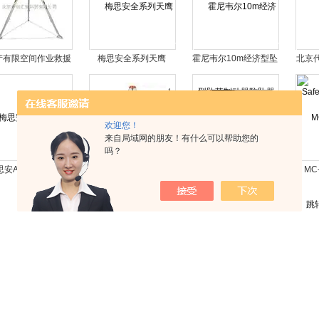
产有限空间作业救援
梅思安全系列天鹰
霍尼韦尔10m经济型坠
北京代理
三脚架价格
Altair 5X气体检测仪
落制动器防坠器
欢迎您！
来自局域网的朋友！有什么可以帮助您的
吗？
思安AX2100正压空
有限空间作业进口坎普
梅思安100L呼吸空气
MC
气呼吸器秋季*
救援三脚架
压缩机充气泵
00
共 1578 条记录，当前 41 / 64 页
首页
上一页
下一页
末页
跳