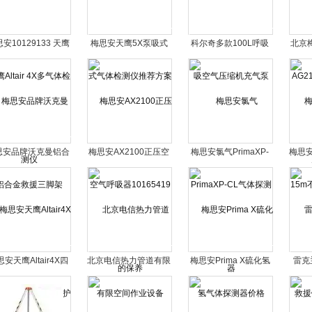
安10129133 天鹰
梅思安天鹰5X泵吸式
科尔奇多款100L呼吸
北京梅
tair 4X多气体检测仪
气体检测仪推荐方案
空气压缩机充气泵
业消
思安品牌沃克曼铝合
梅思安AX2100正压空
梅思安氯气PrimaXP-
梅思安
金救援三脚架
气呼吸器10165419的
CL气体探测器
不锈
保养
安天鹰Altair4X四
北京电信热力管道有限
梅思安Prima X硫化氢
雷克
一气体检测仪维护
空间作业设备
气体探测器价格
援