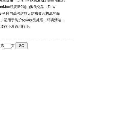
碱头罩价格，ChemMax凯麦斯2 是高性能的
mMax凯麦斯2是由陶氏化学（Dow
nex23-P 膜与高强纺粘无纺布覆合构成的面
性。适用于防护化学物品处理，环境清洁，
油漆作业及通用行业。
到第
页