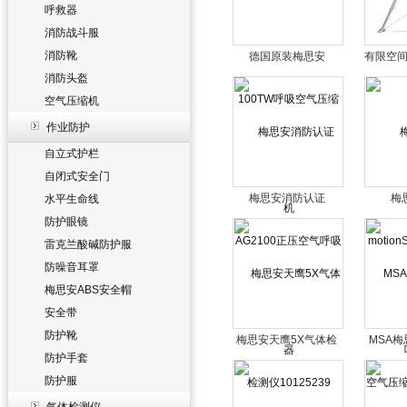
呼救器
消防战斗服
消防靴
德国原装梅思安
有限空
消防头盔
100TW呼吸空气压缩
架轴流
机
空气压缩机
作业防护
自立式护栏
自闭式安全门
梅思安消防认证
梅
水平生命线
AG2100正压空气呼吸
motio
防护眼镜
器
雷克兰酸碱防护服
防噪音耳罩
梅思安ABS安全帽
安全带
防护靴
梅思安天鹰5X气体检
MSA梅
防护手套
测仪10125239
气压缩
防护服