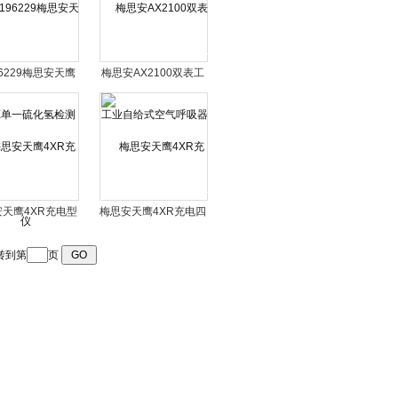
96229梅思安天鹰
梅思安AX2100双表工
单一硫化氢检测仪
业自给式空气呼吸器
天鹰4XR充电型
梅思安天鹰4XR充电四
合一气体检测仪
合一气体检测仪
转到第
页