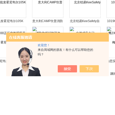
发霍尼韦尔105K
意大利CAMP坎普消防
北京铠易KeeSafety自
101
900正压空气呼吸器
救援辅助部件
闭式安全门
2X
欢迎您！
来自局域网的朋友！有什么可以帮助您的
吗？
尼韦尔升级款铝制
紧凑型宝华JUNIORⅡ
梅思安轻型沃克曼9米
梅思安
7/7FT救援三脚架
呼吸空气压缩机
坠落制动器
四
共 1578 条记录，当前 13 / 64 页
首页
上一页
下一页
末页
跳