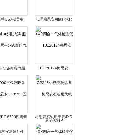
兰OSX-B美标
代理梅思安Altair 4XR
talion消防战斗服
四合一气体检测仪
韦尔碳纤维气瓶
10126174梅思安
900空气呼吸器
GB24544沃克曼速差
器坠落制动
DF-8500固定氧
梅思安石油用天鹰4XR
气探测器配件
四合一气体检测仪