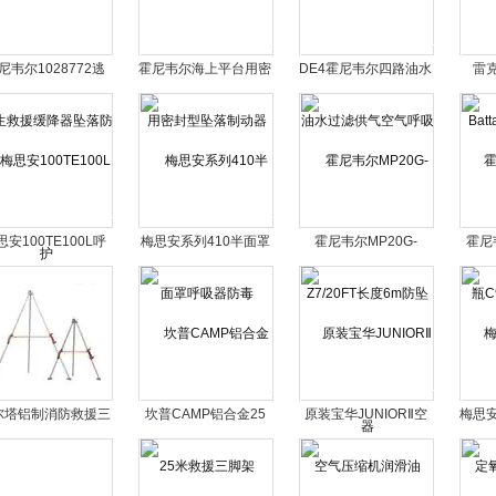
尼韦尔1028772逃
霍尼韦尔海上平台用密
DE4霍尼韦尔四路油水
雷克
救援缓降器坠落防护
封型坠落制动器
过滤供气空气呼吸
Bat
思安100TE100L呼
梅思安系列410半面罩
霍尼韦尔MP20G-
霍尼
吸空气压缩机
呼吸器防毒
Z7/20FT长度6m防坠
C
器
尔塔铝制消防救援三
坎普CAMP铝合金25
原装宝华JUNIORⅡ空
梅思安
脚架TRA32
米救援三脚架
气压缩机润滑油