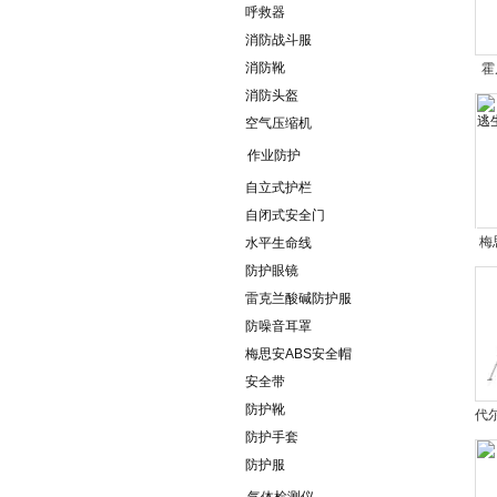
呼救器
消防战斗服
消防靴
霍
消防头盔
生
空气压缩机
作业防护
自立式护栏
自闭式安全门
梅
水平生命线
防护眼镜
雷克兰酸碱防护服
防噪音耳罩
梅思安ABS安全帽
安全带
防护靴
代
防护手套
防护服