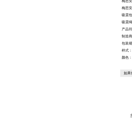
梅思
梅思安
吸震
吸震绳
产品符合
制造商型
包装规
样式
颜色
如果