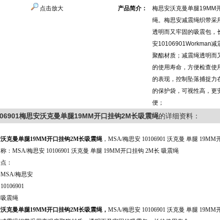
点击放大
产品简介：
梅思安沃克曼单腿19MM
绳。梅思安减震绳织带采
透明而又牢固的吸震包，
安10106901Workm
聚酯材质；减震绳透明而
的使用寿命，方便检查使
的表现，控制坠落捕捉力在
的保护袋，可视性高，更
便；
106901梅思安沃克曼单腿19MM开口挂钩2M长吸震绳
的详细资料：
沃克曼单腿19MM开口挂钩2M长吸震绳
，MSA/梅思安 10106901 沃克曼 单腿 19M
称：MSA/梅思安 10106901 沃克曼 单腿 19MM开口挂钩 2M长 吸震绳
特点：
MSA/梅思安
0106901
：吸震绳
沃克曼单腿19MM开口挂钩2M长吸震绳
，
MSA/梅思安 10106901 沃克曼 单腿 19