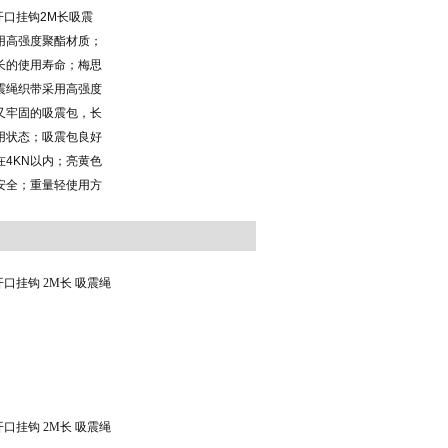
开口挂钩2M长吸震
用高强度聚酯材质；
长的使用寿命；梅思
an减震绳织带采用高强度
又牢固的吸震包，长
用状态；吸震包良好
4KN以内；亮黄色
安全；重量轻使用方
M开口挂钩 2M长 吸震绳
MM开口挂钩 2M长 吸震绳