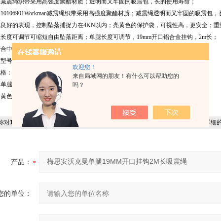
安减震绳织带采用高强度聚酯材质；透明而又牢固的吸震包，长的使用寿命；
10106901Workman减震绳织带采用高强度聚酯材质；减震绳透明而又牢固的吸震
包良好的表现，控制坠落捕捉力在4KN以内；亮黄色的保护袋，可视性高，更安全；重
长度可调节可缩短自由坠落距离；单腿长度可调节，19mm开口铝合金挂钩，2m长；
中国标准 GB6095-2007。
号：10106901
欢迎您！
格：1条/包
来自局域网的朋友！有什么可以帮助您的
：单腿
吗？
：黄色
你对
10106901梅思安沃克曼单腿19MM开口挂钩2M长吸震绳
感兴趣，想了解更详细
产品：
您的单位：