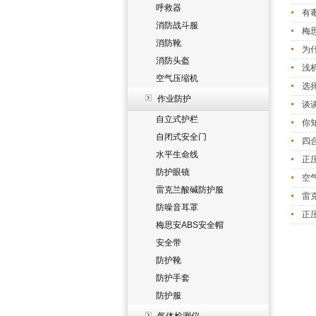
呼救器
有
消防战斗服
梅
消防靴
为
消防头盔
浅
空气压缩机
选
作业防护
谈
自立式护栏
你
自闭式安全门
四
水平生命线
正
防护眼镜
空
雷克兰酸碱防护服
雷
防噪音耳罩
正
梅思安ABS安全帽
安全带
防护靴
防护手套
防护服