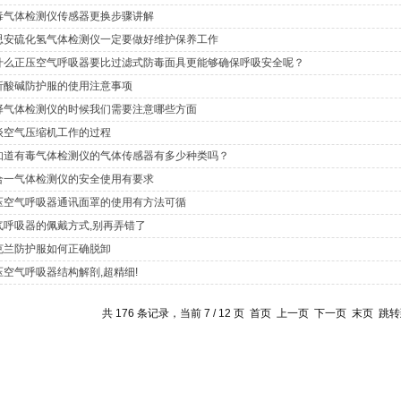
毒气体检测仪传感器更换步骤讲解
思安硫化氢气体检测仪一定要做好维护保养工作
什么正压空气呼吸器要比过滤式防毒面具更能够确保呼吸安全呢？
析酸碱防护服的使用注意事项
择气体检测仪的时候我们需要注意哪些方面
谈空气压缩机工作的过程
知道有毒气体检测仪的气体传感器有多少种类吗？
合一气体检测仪的安全使用有要求
压空气呼吸器通讯面罩的使用有方法可循
气呼吸器的佩戴方式,别再弄错了
克兰防护服如何正确脱卸
压空气呼吸器结构解剖,超精细!
共 176 条记录，当前 7 / 12 页
首页
上一页
下一页
末页
跳转