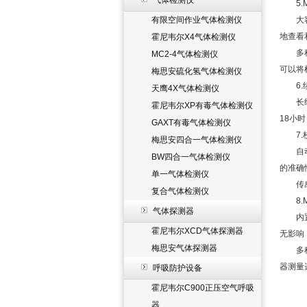
气体检测仪
5.M
有限空间作业气体检测仪
大容量
地查看
霍尼韦尔X4气体检测仪
多种数
MC2-4气体检测仪
可以将
梅思安硫化氢气体检测仪
6.续
天鹰4X气体检测仪
长续航
霍尼韦尔XP有毒气体检测仪
18小
GAXT有毒气体检测仪
7.校
梅思安四合一气体检测仪
自动校
BW四合一气体检测仪
的准确
单一气体检测仪
传感器
复合气体检测仪
8.M
气体探测器
内置采
霍尼韦尔XCD气体探测器
无影响
梅思安气体探测器
多种用
器测量
呼吸防护设备
霍尼韦尔C900正压空气呼吸
器