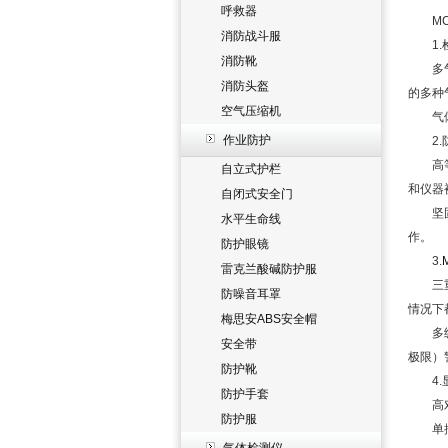
呼救器
MC2
消防战斗服
1.检
消防靴
多气体
消防头盔
的多种
空气压缩机
气体检
作业防护
2.防
高等级
自立式护栏
和仪器
自闭式安全门
坚固耐
水平生命线
作。
防护眼镜
3.
雷克兰酸碱防护服
三重报
防噪音耳罩
情况下
梅思安ABS安全帽
多级别
安全带
极限）
防护靴
4.显
防护手套
高对比
防护服
单按钮