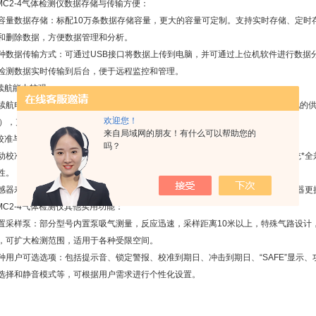
C2-4气体检测仪数据存储与传输方便：
数据存储：标配10万条数据存储容量，更大的容量可定制。支持实时存储、定时
和删除数据，方便数据管理和分析。
据传输方式：可通过USB接口将数据上传到电脑，并可通过上位机软件进行数据
检测数据实时传输到后台，便于远程监控和管理。
航能力较强：
电池：配备4500ma高容量可充电分子聚合物电池或锂聚合电池，充电锂电池的供电
欢迎您！
时），充电只需3小时，能满足长时间连续工作的需求。
来自局域网的朋友！有什么可以帮助您的
准与维护简便：
吗？
准功能：具有简易的自动校准程序，与BW的MicroDockII自动测试和校准系统
性。
寿命长：氧气传感器使用寿命≥2年，其它传感器使用寿命≥3年，减少了传感器更
C2-4气体检测仪其他实用功能：
样泵：部分型号内置泵吸气测量，反应迅速，采样距离10米以上，特殊气路设计，直接
，可扩大检测范围，适用于各种受限空间。
户可选选项：包括提示音、锁定警报、校准到期日、冲击到期日、“SAFE”显示、
选择和静音模式等，可根据用户需求进行个性化设置。