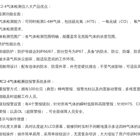
-4气体检测仪八大产品优点：
测功能全面：
检测能力：可同时检测1-4种气体，包括硫化氢（H?S）、一氧化碳（CO）、氧气
气体检测需求。
测范围广：各气体检测范围明确，能覆盖常见危险气体的浓度范围。
护性能出色：
防护：防护等级达到IP66/67，部分型号为IP67，具备*的防水、防尘、防爆、
被水蒸气和灰尘损坏，能适应恶劣的工作环境。
用设计：配有连体的防水、防震外罩，外壳坚硬抗撞击，不受气候影响，可适应高
MC2-4气体检测仪
报警系统多样：
警方式：拥有100分贝（典型）蜂鸣警报、报警光柱以及内置振动警报，多维度显
都能及时提醒工作人员。
报警设置：有4个警报级别，针对所有气体的瞬时低限和高限警报；针对H?S、CO的
警报；以及OL（超限警报），可全面保障人员安全。
示与操作便捷：
度大屏幕：高对比度超大LCD屏幕，能够同时实时不间断地显示多达四种气体的
操作：操作简单易用，采用单按钮设计，无需复杂培训，大大缩短了用户培训时间