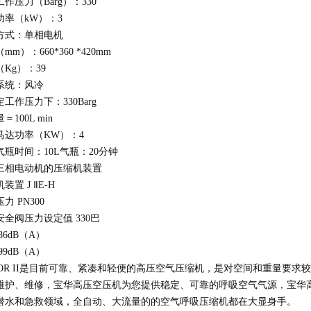
工作压力（
Barg
）：
330
功率（
kW
）：
3
方式：单相电机
（
mm
）：
660*360 *420mm
（
Kg
）：
39
却系统：风冷
定工作压力下：
330Barg
量＝
100L min
马达功率（
KW
）：
4
气瓶时间：
10L
气瓶：
20
分钟
三相电动机的压缩机装置
机装置
J
Ⅱ
E-H
压力
PN300
安全阀压力设定值
330
巴
86dB
（
A
）
99dB
（
A
）
R II
是目前可靠、紧凑和轻便的高压空气压缩机，是对空间和重量要求较
维护、维修，宝华高压空压机为您提供稳定、可靠的呼吸空气气源，宝华
潜水和急救领域，全自动、大流量的的空气呼吸压缩机都在大显身手。