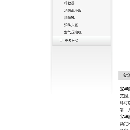
呼救器
消防战斗服
消防靴
消防头盔
空气压缩机
更多分类
宝华
宝华
范围
环可
靠，
宝华
额定