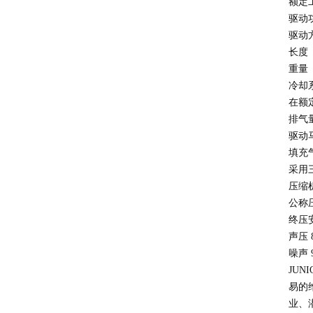
额定
驱动
驱动
长度
重量
冷
在额
排气
驱动
填充
采用
压缩
公称
终压
声压
噪声
JUNIO
易的
业、