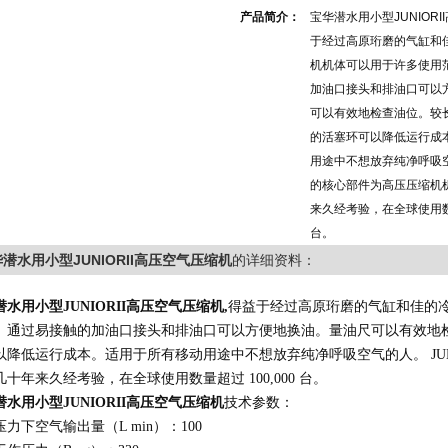
产品简介：
宝华潜水用小型JUNIORI
于经过高原珩磨的气缸和
机机体可以用于许多使用
加油口接头和排油口可以
可以有效地检查油位。较
的活塞环可以降低运行成
用途中不想放弃纯净呼吸空气
的核心部件为高压压缩机
来久经考验，在全球使用数量
台。
潜水用小型JUNIORII高压空气压缩机
的详细资料：
潜水
用小型
JUNIOR
II
高压空气压缩机
,
得益于经过高原珩磨的气缸和佳的
。通过易接触的加油口接头和排油口可以方便地换油。量油尺可以有效地
以降低运行成本。适用于所有移动用途中不想放弃纯净呼吸空气的人。
J
几十年来久经考验，在全球使用数量超过
100,000
台。
潜水
用小型
JUNIOR
II
高压空气压缩机
技术参数：
压力下空气输出量（
L min
）：
100