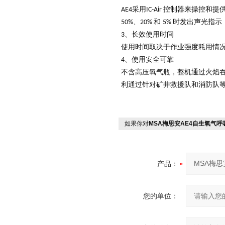
采用
控制器来操控和提
AE4
IC-Air
、
和
时发出声光指示
50%
20%
5%
、长效使用时间
3
使用时间取决于作业强度耗用情
、使用安全可靠
4
不含高压氧气瓶，整机通过火焰
利通过针对矿井救援队和消防队
如果你对
MSA梅思安AE4自生氧气呼
产品：
您的单位：