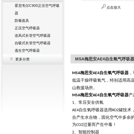
霍尼韦尔C900正压空气呼吸
点击放大
器
防毒面具
正压空气呼吸器
送风式长管空气呼吸器
自吸式长管空气呼吸器
逃生空气呼吸器
MSA梅思安AE4自生氧气呼吸
更多分类
梅思安
自生氧气呼吸器
，
MSA
AE4
低温干燥呼吸氧气，特别适用高
山救援场所。
梅思安
自生氧气呼吸器
产
MSA
AE4
、常压安全供氧
1
自生氧呼吸器选用
罐技术
AE4
KO2
合产生水合物，固化空气中多余
为
过量而产生中毒！
CO2
、智能控制器
2