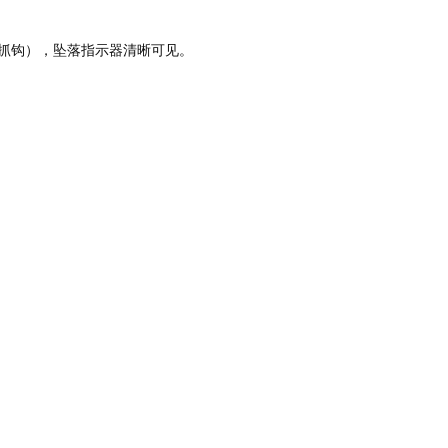
抓钩），坠落指示器清晰可见。