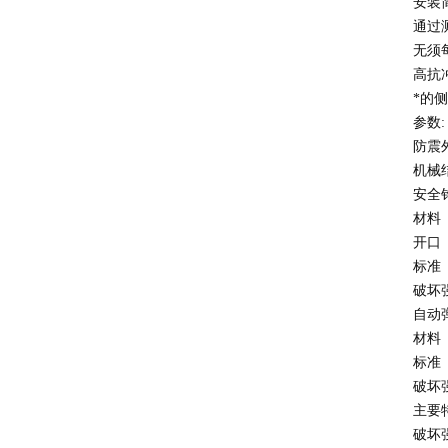
安装
通过
无须
高抗
*的
参数
:
防震
机械
安全
材料
开口
标准
破坏
自动
材料
标准
破坏
主要
破坏