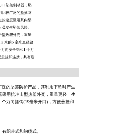
/20FT坠落制动器，坠
用比较广泛的坠落防
生的速度激活其内部
人员发生坠落风险。
击型热塑外壳，重量
2 米的5 毫米直径镀
个万向安全钩和1 个万
方便悬挂和连接，具有耐
广泛的坠落防护产品，其利用下坠时产生
器采用
抗冲击型热塑外壳
，重量更轻，生
1
个万向抓钩
(19
毫米开口
)
，方便悬挂和
。有织带式和钢缆式。