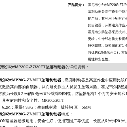
产品简介：
霍尼韦尔6米MP20G-Z7
落制动器是高空作业中应
护产品，其利用下坠时产
的自锁器，从而避免作业
霍尼韦尔防坠器采用抗冲
更轻，生命线材质为长度6.
锌钢钢缆，防坠器配有1 
向抓钩(19毫米开口)，
用性和安全性。
韦尔6米MP20G-Z7/20FT坠落制动器
的详细资料：
韦尔
6
米
MP20G-Z7/20FT
坠
落制动器
，
坠落制动器是高空作业中应用比较
度激活其内部的自锁器，从而避免作业人员发生坠落风险。霍尼韦尔防坠
材质为
长度
6.2
米
的
5
毫米直径镀锌钢钢缆
，防坠器
配有
1
个万向安全钩和
，具有耐用性和安全性
。
MP
20
G/
20
FT
：
6.2
M
；重量
4.9
KG
；生命线材质：镀锌钢
直：
5
MM
韦尔
6
米
MP20G-Z7/20FT
坠
落制动器
特点：
CON
速差器超级耐用，安全性好，使用范围广等优点，长度从
6
米到
20
米