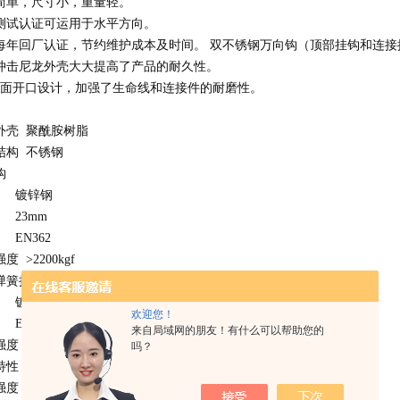
简单，尺寸小，重量轻。
测试认证可运用于水平方向。
每年回厂认证，节约维护成本及时间。
双不锈钢万向钩（顶部挂钩和连接
冲击尼龙外壳大大提高了产品的耐久性。
侧面开口设计，加强了生命线和连接件的耐磨性。
外壳
聚酰胺树脂
结构
不锈钢
钩
镀锌钢
23mm
EN362
强度
>2200kgf
弹簧挂钩
镀锌钢
欢迎您！
EN362
来自局域网的朋友！有什么可以帮助您的
强度
>1500kgf
吗？
特性
强度
>15KN