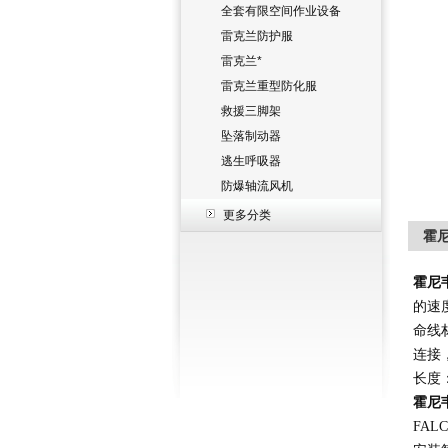
全套有限空间作业设备
雷克兰防护服
雷克兰*
雷克兰重型防化服
救援三脚架
坠落制动器
逃生呼吸器
防爆轴流风机
更多分类
霍尼
霍尼
的速
命线
连接
长度
霍尼
FAL