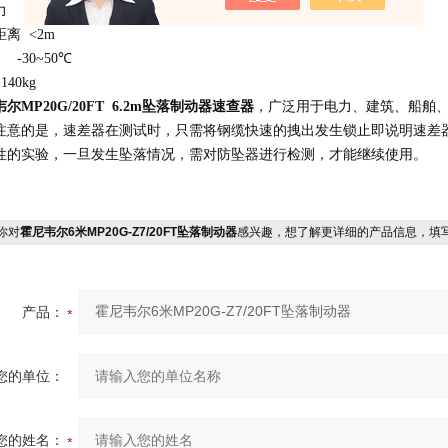
力
<14KN
距离
<2m
-30~50
℃
140kg
韦尔
MP20G/20FT
6.2m
坠落制动器
速查器
，广泛用于电力、建筑、船舶
注意的是，速差器在测试时，只需将钢缆快速的拽出发生锁止即说明速差
性的实验，一旦发生坠落情况，需对防坠器进行检测，才能继续使用。
你对
霍尼韦尔6米MP20G-Z7/20FT坠落制动器
感兴趣，想了解更详细的产品信息，填
产品：
您的单位：
您的姓名：