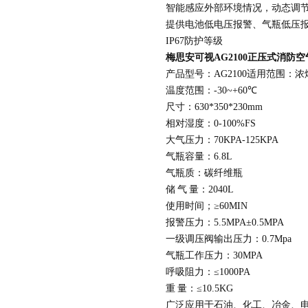
智能感应外部环境情况，动态调
提供电池低电压报警、气瓶低压
IP67
防护等级
梅思安
可视
AG2100
正压
式消防
空
产品型号：
AG2100
适用范围：浓
温度范围：
-30~+60
℃
尺寸：
630*350*230
mm
相对湿度：
0-100%FS
大气压力：
70KPA-125KPA
气瓶容量：
6.8L
气瓶质：碳纤维瓶
储
气
量：
2040L
使用时间；
≥
60MIN
报警压力：
5.5MPA
±
0.5MPA
一级调压阀输出压力：
0.7Mpa
气瓶工作压力：
30MPA
呼吸阻力：
≤
1000PA
重
量：
≤
10.5
KG
广泛应用于石油、化工、冶金、