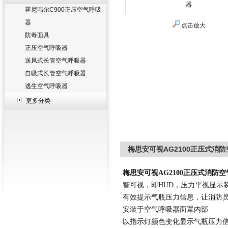
霍尼韦尔C900正压空气呼吸
器
点击放大
防毒面具
正压空气呼吸器
送风式长管空气呼吸器
自吸式长管空气呼吸器
逃生空气呼吸器
更多分类
梅思安可视AG2100正压式消
梅思安
可视
AG2100
正压
式
消防
空
智可视，即
HUD
，压力平视显示
有效提示气瓶压力信息，让消防员
安装于空气呼吸器面罩内部
以指示灯颜色变化显示气瓶压力