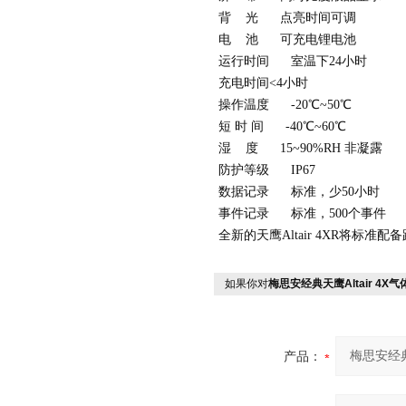
背 光 点亮时间可调
电 池 可充电锂电池
运行时间 室温下24小时
充电时间<4小时
操作温度 -20℃~50℃
短 时 间 -40℃~60℃
湿 度 15~90%RH 非凝露
防护等级 IP67
数据记录 标准，少50小时
事件记录 标准，500个事件
全新的天鹰
Altair 4XR将标
如果你对
梅思安经典天鹰Altair 4X
产品：