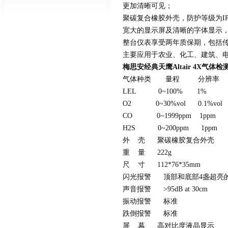
更加清晰可见；
聚碳复合橡胶外壳，防护等级为IP
宽大的显示屏及清晰的字体显示，
整台仪表享受两年质保期，包括
主要应用于农业、化工、建筑、电
梅思安
经典天鹰
Altair 4X气体检
气体种类 量程 分辨率
LEL 0~100% 1%
O2 0~30%vol 0.1%vol
CO 0~1999ppm 1ppm
H2S 0~200ppm 1ppm
外 壳 聚碳橡胶复合外壳
重 量 222g
尺 寸 112*76*35mm
闪光报警 顶部和底部4盏超亮的
声音报警 >95dB at 30cm
振动报警 标准
跌倒报警 标准
屏 幕 高对比度液晶显示