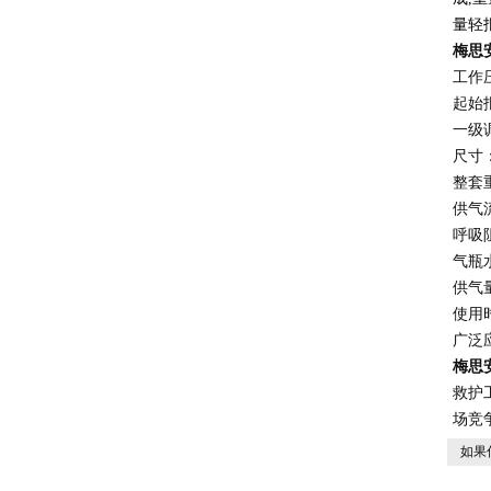
量轻
梅思
工作压
起始报
一级调
尺寸：
整套重
供气流
呼吸阻
气瓶水
供气量
使用时
广泛
梅思
救护
场竞
如果