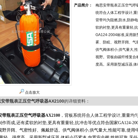
产品简介：
梅思安带瓶表正压空气呼吸
统符合人体工程学设计,
背带均为阻燃,防水,防静
软的衬垫,更具有重量轻,
GA124-2004标准,采
雾、防眩、视野开阔、气
供气阀体积小,供气量大,
视野。背板由碳纤维复合
度高。采用新型减压器,体
点击放大
安带瓶表正压空气呼吸器AX2100
的详细资料：
安
带瓶表
正压空气呼吸器
AX2100
，背板系统符合人体工程学设计,重量均匀
制作而成,还有柔软的衬垫,更具有重量轻,抗冲击等优点
符合国家
GA124
视野开阔、气密性好、佩戴舒适。供气阀体积小,供气量大,性能可靠,使
重量轻、强度高。采用新型减压器,体积小巧紧凑,内置安全阀,性能可靠,无