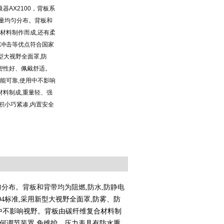
器AX2100，背板系
重量均匀分布。背板和
电材料制作而成,还有柔
抗冲击等优点符合国家
用新型大视野全面罩,防
密性好、佩戴舒适。
性能可靠,使用中不影响
材料制成,重量轻、强
积小巧紧凑,内置安全
分布。背板和背带均为阻燃,防水,防静电
-2004标准,采用新型大视野全面罩,防雾、防
用中不影响视野。背板由碳纤维复合材料制
任何调节装置,免维护。压力表具有防水重