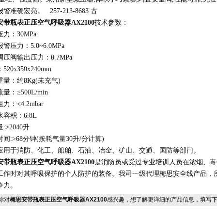
报警准确宏亮。
257-213-8683 古
安
带瓶表
正压空气呼吸器AX2100
技术参数：
力：30MPa
警压力：5.0~6.0MPa
压阀输出压力：0.7MPa
520x350x240mm
量：约8Kg(未充气)
量：≥500L/min
力：<4.2mbar
容积：6.8L
:>2040升
间:>68分钟(按耗气量30升/分计算)
应用于消防、化工、船舶、石油、冶金、矿山、交通、国防等部门
。
安
带瓶表
正压空气呼吸器AX2100
是
消防员或受过专业培训人员在浓烟、毒
工作时对其呼吸保护的个人防护的装备。
我司一级代理梅思安全线产品，
争力。
你对
梅思安带瓶表正压空气呼吸器AX2100
感兴趣，想了解更详细的产品信息，填写