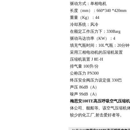
驱动方式：
单
相电机
长度（
mm
）：
660*3
4
0 *420mm
重量（
Kg
）：44
冷却系统：风冷
在额定工作压力下：
330Barg
驱动马达功率（
KW
）：
4
填充气瓶时间：
10L
气瓶：
20
分钟
采用三相电动机的压缩机装置
压缩机装置
J
Ⅱ
E-H
排气量
100
升
/
分
公称压力
PN300
终压安全阀压力设定值
330
巴
声压
86dB
（
A
）
噪声
99dB
（
A
）
梅思安
100TE高压呼吸
空气压缩机
体公司、舰船等
。该空气压缩机体
较少的化工厂,射击爱好者等。