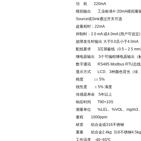
功
耗
220mA
模拟输出
工业标准
4~20mA
模拟量
Source
或
Sink
通过开关可选
超量程时：
22mA
抑制时：
2.0 mA
或
4.0mA (
用户可设定
)
故障发生时输出
大于
0.0
且小于
4.0mA
配线要求
3
芯屏蔽线（
0.5
～
2.5 mm
继电器输出
3
个可编程继电器输出（
数字通讯
RS485 Modbus RTU
总线
显示方式
LCD
、
3
种颜色背光（绿
精度
≤±
5%
线性度
±
5%
满度
传感器寿命
5
年以上
响应时间
T90<10S
测量单位
%LEL
、
%VOL
、
mg/m3
量程
1000ppm
材质
铝合金或
316
不锈钢
重量
铝合金
2.4kg 316
不锈钢
4.5kg
工作温度
-40~65
℃