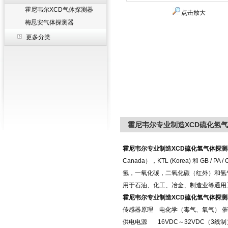
霍尼韦尔XCD气体探测器
点击放大
梅思安气体探测器
更多分类
霍尼韦尔专业制造XCD硫化氢
霍尼韦尔专业制造
XCD
硫化氢气体探测
Canada
），
KTL (Korea)
和
GB / PA /
氢，一氧化碳，二氧化碳（红外）和氢
用于石油、化工、冶金、制造业等通用
霍尼韦尔专业制造
XCD
硫化氢气体探测
传感器原理
电化学（毒气、氧气）
催
供电电源
16VDC
～
32VDC
（
3
线制