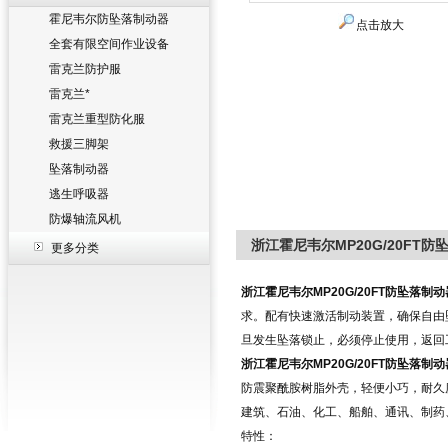
霍尼韦尔防坠落制动器
点击放大
全套有限空间作业设备
雷克兰防护服
雷克兰*
雷克兰重型防化服
救援三脚架
坠落制动器
逃生呼吸器
防爆轴流风机
浙江霍尼韦尔MP20G/20FT防
更多分类
浙江霍尼韦尔
MP20G/20FT
防坠落制动
求。配有快速激活制动装置，确保自由
旦发生坠落锁止，必须停止使用，返回
浙江霍尼韦尔
MP20G/20FT
防坠落制动
防震聚酰胺树脂外壳，轻便小巧，耐久
建筑、石油、化工、船舶、通讯、制药
特性：