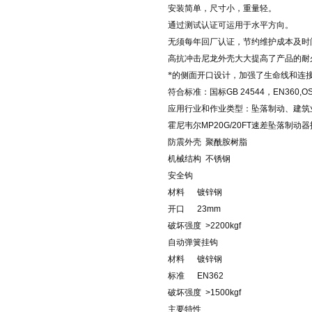
安装简单，尺寸小，重量轻。
通过测试认证可运用于水平方向。
无须每年回厂认证，节约维护成本及时
高抗冲击尼龙外壳大大提高了产品的耐
*的侧面开口设计，加强了生命线和连
符合标准：国标
GB 24544
，
EN360,OS
应用行业和作业类型：坠落制动、建筑
霍尼韦尔
MP20G/20FT
速差坠落制动器
防震外壳
聚酰胺树脂
机械结构
不锈钢
安全钩
材料
镀锌钢
开口
23mm
破坏强度
>2200kgf
自动弹簧挂钩
材料
镀锌钢
标准
EN362
破坏强度
>1500kgf
主要特性