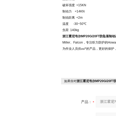
破坏强度
>15KN
制动力
<14KN
制动距离
<2m
温度
-30~50
℃
负荷
140kg
浙江霍尼韦尔
MP20G/20FT
防坠落制动
Miller
、
Falcon
，专注听力防护的
Howar
为作业人员供zui*的产品，更好的保
如果你对
浙江霍尼韦尔MP20G/20F
产品：