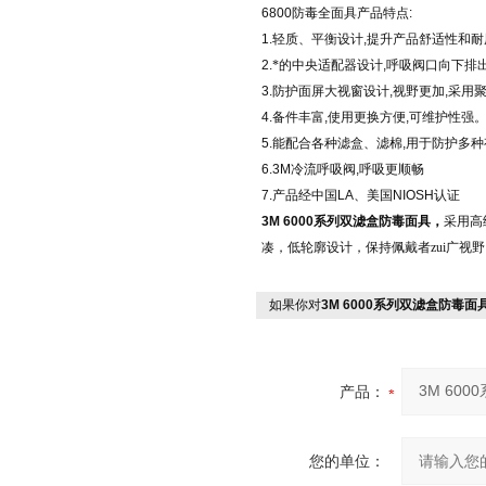
6800
防毒全面具产品特点
:
1.
轻质、平衡设计
,
提升产品舒适性和耐
2.
*的中央适配器设计
,
呼吸阀口向下排
3.
防护面屏大视窗设计
,
视野更加
,
采用
4.
备件丰富
,
使用更换方便
,
可维护性强
5.
能配合各种滤盒、滤棉
,
用于防护多种
6.3M
冷流呼吸阀
,
呼吸更顺畅
7.
产品经中国
LA
、美国
NIOSH
认证
3M 6000
系列双滤盒防毒面具，
采用高
凑，低轮廓设计，保持佩戴者zui广视野
如果你对
3M 6000系列双滤盒防毒面
产品：
您的单位：