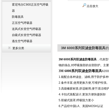
霍尼韦尔C900正压空气呼吸
点击放大
器
防毒面具
正压空气呼吸器
送风式长管空气呼吸器
自吸式长管空气呼吸器
逃生空气呼吸器
3M 6000系列双滤盒防毒面具
的
更多分类
3M 6000
系列双滤盒防毒面具
，代表型
物的场合
,
对呼吸脸部的全部防护。主要
3M 6000
系列双滤盒防毒面具
6200
1.
能配合各种滤盒、滤棉
,
用于防护多种
2.
备件丰富
,
使用更换方便
,
可维护性强
3.
高级橡胶材质
,
舒适耐用
,
便于清洁维
4.
卡扣式装配设计
,
更加方便快捷拆卸
5.
双罐式面罩
,
呼吸阻力更小
6.
产品经中国
LA
、美国
NIOSH
认证