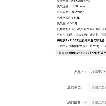
整套重量：约
8Kg(
未充气
)
供气流量：≥
500L/min
呼吸阻力：
<4.2mbar
气瓶水容积：
6.8L
供气量
:>2040
升
使用时间
:>68
分钟
(
按耗气量
30
升
/
分计
可供*、消防、执法机构、建筑业、石
梅思安
AX2100
工业自给式空气呼吸器
一种个人基本防护装备“三大件”之一，
如果你对
梅思安AX2100工业自给式
产品：
您的单位：
您的姓名：