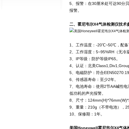
5、报警：在30厘米处可达90
报警。
二、
霍尼韦尔X4气体检测仪
技术
1、工作温度：-20℃~50℃，配备
2、工作湿度：5~95%RH（无冷
3、IP等级：防护等级IP65。
4、认证：北美Class1,Div1,GroupA
5、电磁防护：符合EEN50270:19
6、传感器寿命：至少2年。
7、电池寿命：使用2节AA碱性电
低功耗的声光报警。
8、尺寸：124mm(H)*76mm(W)*
9、重量：210g（不带电池），2
10、保修期：1年。
美国Honeywell霍尼韦尔X4气