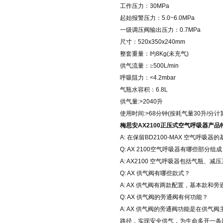
工作压力：
30MPa
起始报警压力：
5.0~6.0MPa
一级调压阀输出压力：
0.7MPa
尺寸：
520x350x240mm
整套重量：约
8Kg(
未充气
)
供气流量：≥
500L/min
呼吸阻力：
<4.2mbar
气瓶水容积：
6.8L
供气量
:>2040
升
使用时间
:>68
分钟
(
按耗气量
30
升
/
分计
梅思安
AX2100
正压式空气呼吸器产品
A:
在保留
BD2100-MAX
空气呼吸器的
Q: AX 2100
空气呼吸器有哪些部分组成
A: AX2100
空气呼吸器包括气瓶、减压
Q: AX
供气阀有哪些款式？
A: AX
供气阀有两款配置，基本款和旁
Q: AX
供气阀的旁通阀有何功能？
A: AX
供气阀的旁通阀功能是在供气阀
路径，实现安全供气，为生命多开一条