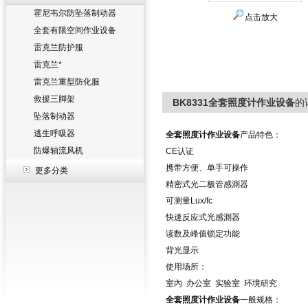
霍尼韦尔防坠落制动器
点击放大
全套有限空间作业设备
雷克兰防护服
雷克兰*
雷克兰重型防化服
救援三脚架
BK8331全套照度计作业设备
的
坠落制动器
逃生呼吸器
全套照度计作业设备
产品特色：
防爆轴流风机
CE认证
携带方便、单手可操作
更多分类
精密式光二极管感測器
可测量Lux/fc
快速反应式光感測器
读数及峰值锁定功能
背光显示
使用场所：
室內 办公室 实验室 环境研究
全套照度计作业设备
一般规格：