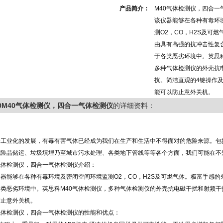
产品简介：
M40气体检测仪，四合一
该仪器能够在各种有毒环
测O2，CO，H2S及可
由具有高强的抗冲击性复
于各类恶劣环境中。英思科
多种气体检测仪的外壳抗
扰。简洁直观的4键操作
能可以防止意外关机。
40M40气体检测仪，四合一气体检测仪
的详细资料：
：
工业化的发展，有毒有害气体已经成为我们在生产和生活中不得面对的危险来源。包
危险品储运、垃圾填埋乃至城市污水处理、各类地下管线等等各个方面，我们可能在不
气体检测仪，四合一气体检测仪介绍：
器能够在各种有毒环境及密闭空间环境监测O2，CO，H2S及可燃气体。极富手感的
类恶劣环境中。英思科M40气体检测仪，多种气体检测仪的外壳抗电磁干扰和射频干
防止意外关机。
气体检测仪，四合一气体检测仪的性能和优点：