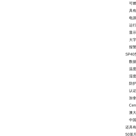
可燃气
具有
电源
运行时
显示
大字
报警装
SP4
数据记
温度范围
湿度范
防护等
认证:
加拿大
Cenel
澳大利亚 
中国
还具
50