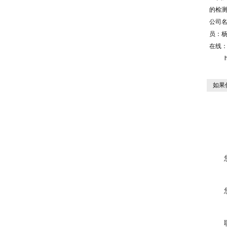
的检
公司
员：
在线： 
http:
如果