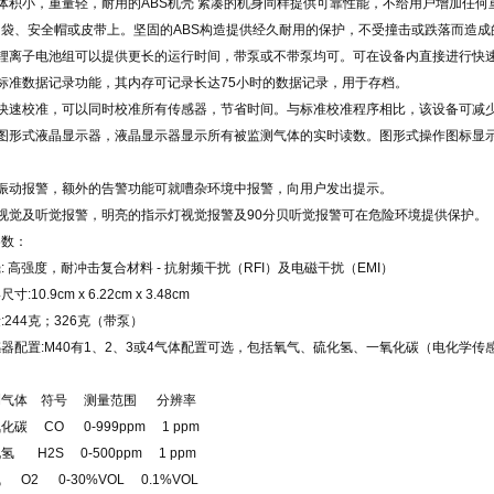
积小，重量轻，耐用的ABS机壳 紧凑的机身同样提供可靠性能，不给用户增加任何
口袋、安全帽或皮带上。坚固的ABS构造提供经久耐用的保护，不受撞击或跌落而造成
锂离子电池组可以提供更长的运行时间，带泵或不带泵均可。可在设备内直接进行快
标准数据记录功能，其内存可记录长达75小时的数据记录，用于存档。
快速校准，可以同时校准所有传感器，节省时间。与标准校准程序相比，该设备可减
图形式液晶显示器，液晶显示器显示所有被监测气体的实时读数。图形式操作图标显
振动报警，额外的告警功能可就嘈杂环境中报警，向用户发出提示。
视觉及听觉报警，明亮的指示灯视觉报警及90分贝听觉报警可在危险环境提供保护。
参数：
 高强度，耐冲击复合材料 - 抗射频干扰（RFI）及电磁干扰（EMI）
:10.9cm x 6.22cm x 3.48cm
244克；326克（带泵）
配置:M40有1、2、3或4气体配置可选，包括氧气、硫化氢、一氧化碳（电化学传
气体 符号 测量范围 分辨率
碳 CO 0-999ppm 1 ppm
 H2S 0-500ppm 1 ppm
O2 0-30%VOL 0.1%VOL