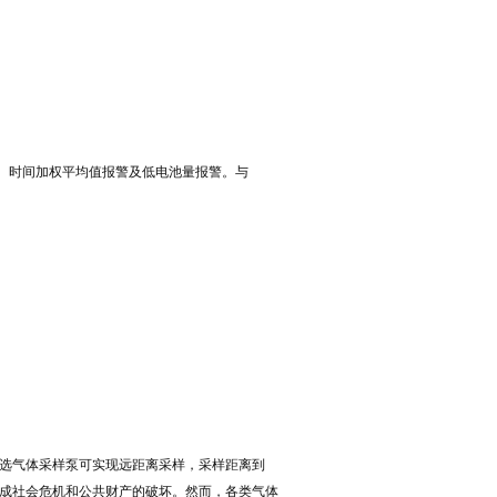
。
警、时间加权平均值报警及低电池量报警。与
可选气体采样泵可实现远距离采样，采样距离到
造成社会危机和公共财产的破坏。然而，各类气体