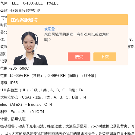
体 LEL 0-100%LEL 1%LEL
爆炸下限超量程保护功能
:可充电式锂离子电池
间: 18小时 - 仪器（无报警）12小时 - 仪器带泵（无报警）
欢迎您！
器: 大屏幕液晶显示屏可同时显示四种气体的浓度读数。
来自局域网的朋友！有什么可以帮助您的
体、高对比度字符、图形符号及*的琥珀色背景灯可在弱光环境下提供清晰的可视度
吗？
置: 振动报警、90分贝及超亮指示灯声光报警。高/低浓度报警、短期暴露极限报
0型泵（选配）配合使用时还提供流量报警指示器。
录: 可记录长达75小时的数据
: -20o ~50oC
围: 15~95% RH（常规），0~99% RH（间歇）（非冷凝）
级: IP65
 UL实验室（UL）- 1级，I 类，A、B、C、D组；T4
标准协会（CSA）- 1级，I 类，A、B、C、D组；T4
ec （ATEX） – EEx ia d IIC T4
- Ex ia s Zone 0 IIC T4
计量、防爆认证
有振动报警，锂离子充电电池，峰值读数，大液晶屏显示，75小时数据记录及背夹。
英尺。以人为本的观念需要我们随时随地关心我们的健康和安全，各类泄漏爆炸又不断