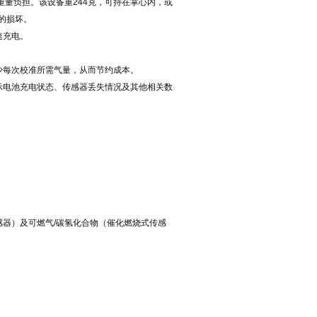
重量负担。该设备重244克，可持在掌心内，或
的损坏。
速充电。
少每次校准所需气量，从而节约成本。
示电池充电状态、传感器丢失情况及其他相关数
感器）及可燃气/碳氢化合物（催化燃烧式传感