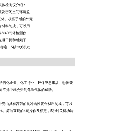
气体检测仪介绍：
境及密闭空间环境监
燃气体。极富手感的外壳
合材料制成，可以用
M40气体检测仪，
电磁干扰和射频干
及标定，5秒钟关机功
括石化企业、化工行业、环保应急事故、恐怖袭
知不觉中就会受到危险气体的威胁。
外壳由具有高强的抗冲击性复合材料制成，可以
扰。简洁直观的4键操作及标定，5秒钟关机功能