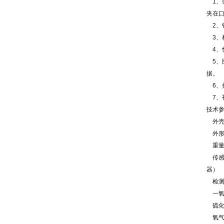
1、体
夹在
2、
3、
4、
5、
据。
6、
7、
技术
外壳:
外形尺寸
重量:
传感器
器）
检测
一氧化
硫化氢
氧气 